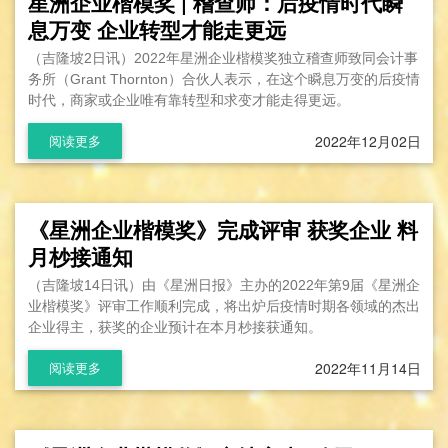
星洲企业楷模奖 | 稽查师：后疫情时代瞬
息万变 企业转型才能走更远
（吉隆坡2日讯）2022年星洲企业楷模奖独立稽查师致同会计事
务所（Grant Thornton）合伙人表示，在这个瞬息万变的后疫情
时代，商家或企业唯有靠转型和求变才能走得更远。
2022年12月02日
阅读更多
《星洲企业楷模奖》完成评审 获奖企业 料
月杪接通知
（吉隆坡14日讯）由《星洲日报》主办的2022年第9届《星洲企
业楷模奖》评审工作顺利完成，将出炉后疫情时期各领域的杰出
企业得主，获奖的企业预计在本月杪接获通知。
2022年11月14日
阅读更多