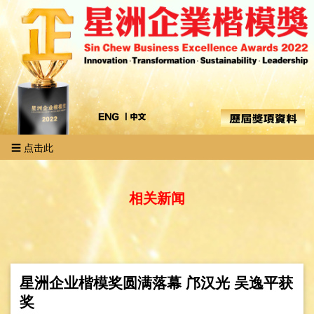
☰ 点击此
相关新闻
星洲企业楷模奖圆满落幕 邝汉光 吴逸平获
奖