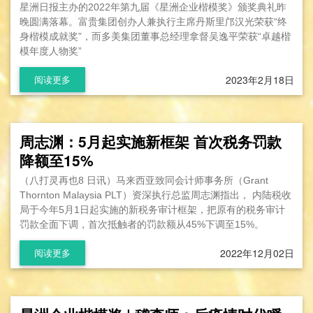
星洲日报主办的2022年第九届《星洲企业楷模奖》颁奖典礼昨
晚圆满落幕。富贵集团创办人兼执行主席丹斯里邝汉光荣获“终
身楷模成就奖”，而多美集团董事总经理拿督吴逸平荣获“卓越楷
模年度人物奖”
2023年2月18日
阅读更多
周志渊：5月起实施新框架 首次税务罚款
降额至15%
（八打灵再也8 日讯）马来西亚致同会计师事务所（Grant
Thornton Malaysia PLT）资深执行总监周志渊指出， 内陆税收
局于今年5月1日起实施的新税务审计框架，把原有的税务审计
罚款全面下调，首次抵触者的罚款额从45%下调至15%。
2022年12月02日
阅读更多